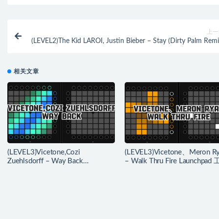
上一
(LEVEL2)The Kid LAROI, Justin Bieber – Stay (Dirty Palm Remi
Launchpad工程
相关文章
(LEVEL3)Vicetone,Cozi
(LEVEL3)Vicetone、Meron R
Zuehlsdorff – Way Back
– Walk Thru Fire Launchpad
Launchpad 工程下载
下载