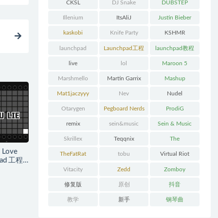
CKSL
DJ Snake
DUBSTEP
Illenium
ItsAliJ
Justin Bieber
kaskobi
Knife Party
KSHMR
程
launchpad
Launchpad工程
launchpad教程
下载
live
lol
Maroon 5
Marshmello
Martin Garrix
Mashup
Mat1jaczyyy
Nev
Nudel
Otarygen
Pegboard Nerds
ProdiG
remix
sein&music
Sein & Music
Skrillex
Teqqnix
The
 Love
Chainsmokers
TheFatRat
tobu
Virtual Riot
hpad 工程
Vitacity
Zedd
Zomboy
修复版
原创
抖音
教学
新手
钢琴曲