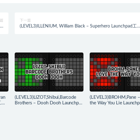
篇
下一篇
x)
(LEVEL3)ILLENIUM, William Black – Superhero Launchpad工
下载
下载
yan
(LEVEL3)LIZOT,Shibui,Barcode
(LEVEL3)BROHM,Pane –
 工程
Brothers – Dooh Dooh Launchpad
the Way You Lie Launc
工程下载
下载