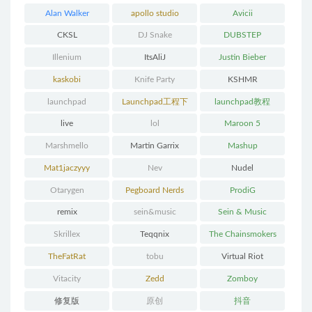
Alan Walker
apollo studio
Avicii
CKSL
DJ Snake
DUBSTEP
Illenium
ItsAliJ
Justin Bieber
kaskobi
Knife Party
KSHMR
launchpad
Launchpad工程下
launchpad教程
载
live
lol
Maroon 5
Marshmello
Martin Garrix
Mashup
Mat1jaczyyy
Nev
Nudel
Otarygen
Pegboard Nerds
ProdiG
remix
sein&music
Sein & Music
Skrillex
Teqqnix
The Chainsmokers
TheFatRat
tobu
Virtual Riot
Vitacity
Zedd
Zomboy
修复版
原创
抖音