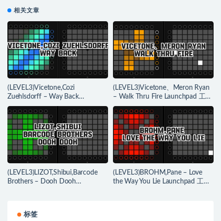
相关文章
(LEVEL3)Vicetone,Cozi
(LEVEL3)Vicetone、Meron Ryan
Zuehlsdorff – Way Back
– Walk Thru Fire Launchpad 工程
Launchpad 工程下载
下载
(LEVEL3)LIZOT,Shibui,Barcode
(LEVEL3)BROHM,Pane – Love
Brothers – Dooh Dooh
the Way You Lie Launchpad 工程
Launchpad 工程下载
下载
标签