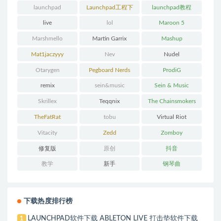
launchpad
Launchpad工程下
launchpad教程
载
live
lol
Maroon 5
Marshmello
Martin Garrix
Mashup
Mat1jaczyyy
Nev
Nudel
Otarygen
Pegboard Nerds
ProdiG
remix
sein&music
Sein & Music
Skrillex
Teqqnix
The Chainsmokers
TheFatRat
tobu
Virtual Riot
Vitacity
Zedd
Zomboy
修复版
原创
抖音
教学
新手
钢琴曲
下载热度排行榜
LAUNCHPAD软件下载 ABLETON LIVE 打击垫软件下载
1