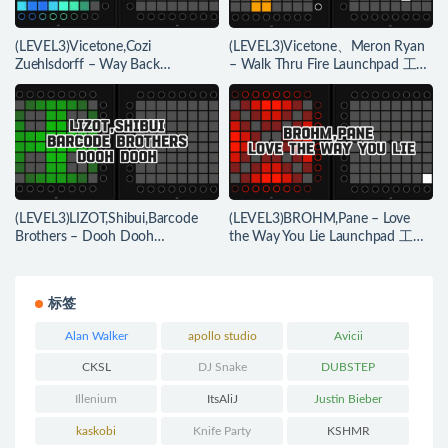
(LEVEL3)Vicetone,Cozi
(LEVEL3)Vicetone、Meron Ryan
Zuehlsdorff – Way Back
– Walk Thru Fire Launchpad 工程
Launchpad 工程下载
下载
(LEVEL3)LIZOT,Shibui,Barcode
(LEVEL3)BROHM,Pane – Love
Brothers – Dooh Dooh
the Way You Lie Launchpad 工程
Launchpad 工程下载
下载
标签
Alan Walker
apollo studio
Avicii
CKSL
DJ Snake
DUBSTEP
Illenium
ItsAliJ
Justin Bieber
kaskobi
Knife Party
KSHMR