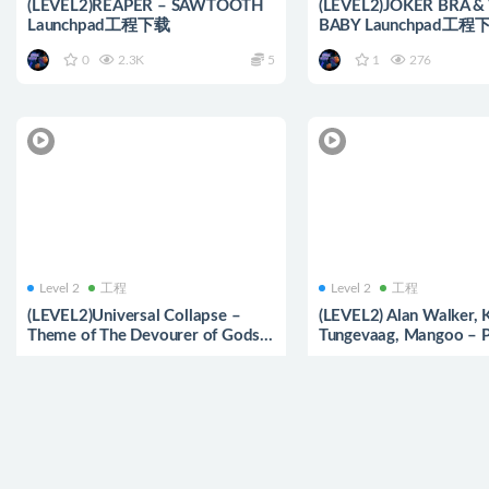
(LEVEL2)REAPER – SAWTOOTH
(LEVEL2)JOKER BRA & 
Launchpad工程下载
BABY Launchpad工程
0
2.3K
5
1
276
Level 2
工程
Level 2
工程
(LEVEL2)Universal Collapse –
(LEVEL2) Alan Walker, 
Theme of The Devourer of Gods
Tungevaag, Mangoo – 
Terraria Calamity OST Launchpad
Launchpad工程下载
0
850
5
1
2.1K
工程下载