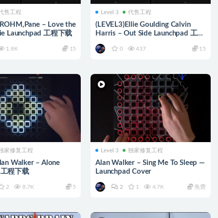
代售工程
Level 3
代售工程
ROHM,Pane – Love the
(LEVEL3)Ellie Goulding Calvin
Lie Launchpad 工程下载
Harris – Out Side Launchpad 工程
下载
1.8K
15
0
437
15
独家修复工程
Level 3
独家修复工程
lan Walker – Alone
Alan Walker – Sing Me To Sleep —
ad工程下载
Launchpad Cover
2
8.7K
5
2
1
4.7K
免费