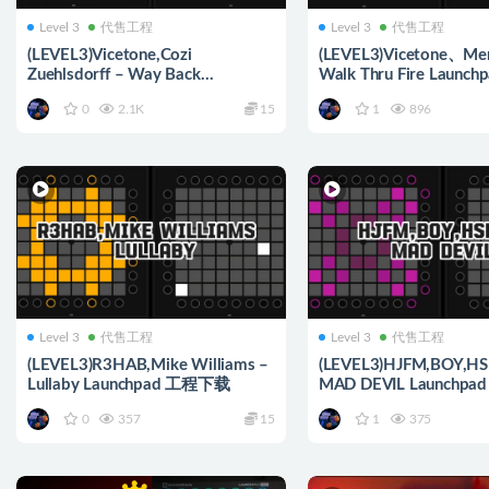
Level 3
代售工程
Level 3
代售工程
(LEVEL3)Vicetone,Cozi
(LEVEL3)Vicetone、Mer
Zuehlsdorff – Way Back
Walk Thru Fire Laun
Launchpad 工程下载
载
0
2.1K
15
1
896
Level 3
代售工程
Level 3
代售工程
(LEVEL3)R3HAB,Mike Williams –
(LEVEL3)HJFM,BOY,H
Lullaby Launchpad 工程下载
MAD DEVIL Launchp
0
357
15
1
375