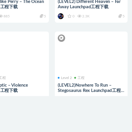
ike Perry – The Ocean
(LEVEL2) Different Heaven – Far
ad工程下载
Away Launchpad工程下载
885
5
0
2.3K
5
工程
Level 2
工程
tic – Violence
(LEVEL2)Nowhere To Run –
ad工程下载
Stegosaurus Rex Launchpad工程
下载
263
5
1
2.1K
5