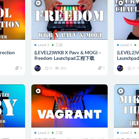
Level 2
工程
Level 2
rection
(LEVEL2)WKB X Pavv & MOGI –
(LEVEL2)Vo
Freedom Launchpad工程下载
Launchp
5
0
302
5
0
Level 2
工程
Level 2