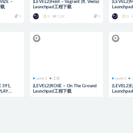
VIZE –
(LEVEL2)Feint – Vagrant (ft. Veela)
(LEVEL2)M
下载
Launchpad工程下载
Launchp
5
0
2.2K
5
0
Level 2
工程
Level 2
K 391,
(LEVEL2)ROSÈ – On The Ground
(LEVEL2)Ep
PLAY
Launchpad工程下载
Launchp
5
0
438
5
0