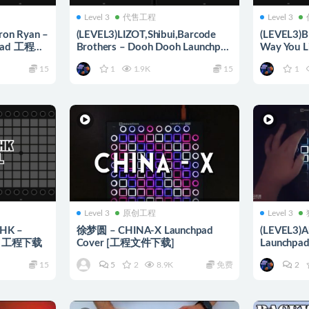
Level 3
代售工程
Level 3
on Ryan –
(LEVEL3)LIZOT,Shibui,Barcode
(LEVEL3)B
chpad 工程下
Brothers – Dooh Dooh Launchpad
Way You 
工程下载
15
1
1.9K
15
1
Level 3
原创工程
Level 3
SHK –
徐梦圆 – CHINA-X Launchpad
(LEVEL3)A
ad 工程下载
Cover [工程文件下载]
Launchp
15
5
2
8.9K
免费
2