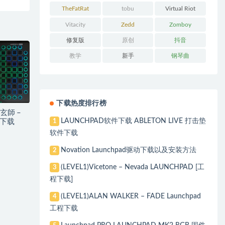
Chainsmokers
TheFatRat
tobu
Virtual Riot
Vitacity
Zedd
Zomboy
修复版
原创
抖音
教学
新手
钢琴曲
下载热度排行榜
津玄師 –
LAUNCHPAD软件下载 ABLETON LIVE 打击垫
1
程下载
软件下载
Novation Launchpad驱动下载以及安装方法
2
(LEVEL1)Vicetone – Nevada LAUNCHPAD [工
3
程下载]
(LEVEL1)ALAN WALKER – FADE Launchpad
4
工程下载