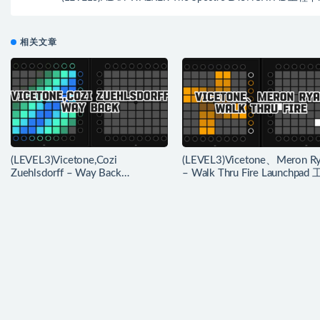
LAUNCHPAD
相关文章
(LEVEL3)Vicetone,Cozi
(LEVEL3)Vicetone、Meron R
Zuehlsdorff – Way Back
– Walk Thru Fire Launchpad
Launchpad 工程下载
下载