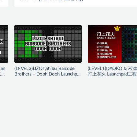
社区
yan
(LEVEL3)LIZOT,Shibui,Barcode
(LEVEL1)DAOKO & 米
 工程
Brothers – Dooh Dooh Launchpad
打上花火 Launchpad工
工程下载