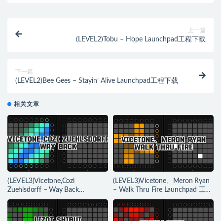
上一篇
(LEVEL2)Tobu – Hope Launchpad工程下载
下一篇
(LEVEL2)Bee Gees – Stayin’ Alive Launchpad工程下载
相关文章
(LEVEL3)Vicetone,Cozi
(LEVEL3)Vicetone、Meron Ryan
Zuehlsdorff – Way Back
– Walk Thru Fire Launchpad 工程
Launchpad 工程下载
下载