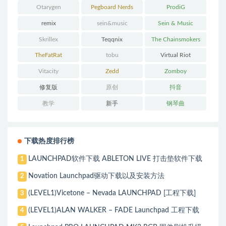
Otarygen
Pegboard Nerds
ProdiG
remix
sein&music
Sein & Music
Skrillex
Teqqnix
The Chainsmokers
TheFatRat
tobu
Virtual Riot
Vitacity
Zedd
Zomboy
修复版
原创
抖音
教学
新手
钢琴曲
下载热度排行榜
LAUNCHPAD软件下载 ABLETON LIVE 打击垫软件下载
1
Novation Launchpad驱动下载以及安装方法
2
(LEVEL1)Vicetone – Nevada LAUNCHPAD [工程下载]
3
(LEVEL1)ALAN WALKER – FADE Launchpad 工程下载
4