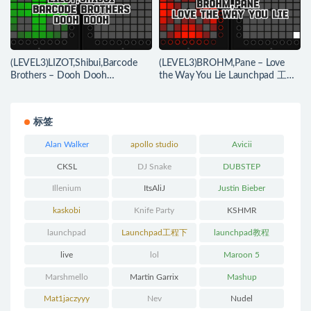
(LEVEL3)LIZOT,Shibui,Barcode
(LEVEL3)BROHM,Pane – Love
Brothers – Dooh Dooh
the Way You Lie Launchpad 工程
Launchpad 工程下载
下载
标签
Alan Walker
apollo studio
Avicii
CKSL
DJ Snake
DUBSTEP
Illenium
ItsAliJ
Justin Bieber
kaskobi
Knife Party
KSHMR
launchpad
Launchpad工程下
launchpad教程
载
live
lol
Maroon 5
Marshmello
Martin Garrix
Mashup
Mat1jaczyyy
Nev
Nudel