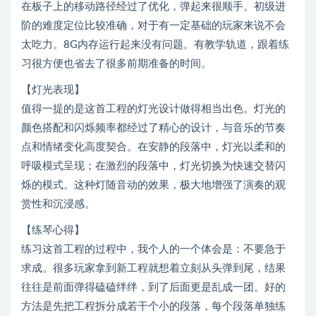
在板子上的移动路径经过了优化，弹起来很顺手。初级进
阶的难度定位比较准确，对于有一定基础的玩家来说不会
太吃力。8G内存运行起来没有问题。有教学轨道，跟着练
习很方便也省去了很多前期准备的时间。
【灯光表现】
值得一提的是这首工程的灯光设计做得相当出色。灯光的
颜色搭配和闪烁频率都经过了精心的设计，与音乐的节奏
点和情绪变化高度契合。在安静的段落中，灯光以柔和的
呼吸模式呈现；在激烈的段落中，灯光切换为快速交替闪
烁的模式。这种灯随音动的效果，极大地增强了演奏的观
赏性和沉浸感。
【练琴心得】
练习这首工程的过程中，我个人的一个体会是：不要急于
求成。很多玩家拿到新工程就想着立刻从头弹到尾，结果
往往是前面弹得磕磕绊绊，到了后面更是乱成一团。好的
方法是先把工程拆分成若干个小的段落，每个段落单独练