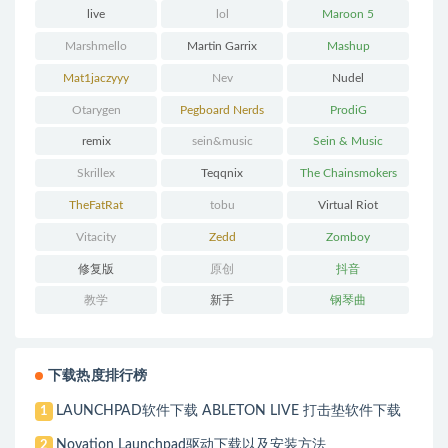
载
live
lol
Maroon 5
Marshmello
Martin Garrix
Mashup
Mat1jaczyyy
Nev
Nudel
Otarygen
Pegboard Nerds
ProdiG
remix
sein&music
Sein & Music
Skrillex
Teqqnix
The Chainsmokers
TheFatRat
tobu
Virtual Riot
Vitacity
Zedd
Zomboy
修复版
原创
抖音
教学
新手
钢琴曲
下载热度排行榜
LAUNCHPAD软件下载 ABLETON LIVE 打击垫软件下载
1
Novation Launchpad驱动下载以及安装方法
2