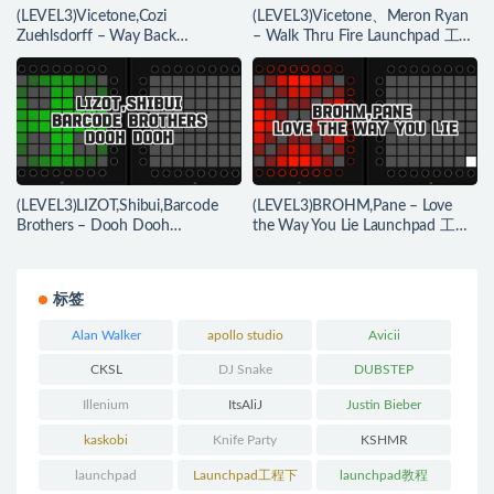
(LEVEL3)Vicetone,Cozi
(LEVEL3)Vicetone、Meron Ryan
Zuehlsdorff – Way Back
– Walk Thru Fire Launchpad 工程
Launchpad 工程下载
下载
(LEVEL3)LIZOT,Shibui,Barcode
(LEVEL3)BROHM,Pane – Love
Brothers – Dooh Dooh
the Way You Lie Launchpad 工程
Launchpad 工程下载
下载
标签
Alan Walker
apollo studio
Avicii
CKSL
DJ Snake
DUBSTEP
Illenium
ItsAliJ
Justin Bieber
kaskobi
Knife Party
KSHMR
launchpad
Launchpad工程下
launchpad教程