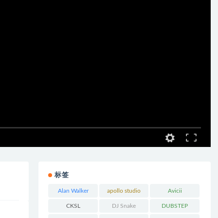
标签
Alan Walker
apollo studio
Avicii
CKSL
DJ Snake
DUBSTEP