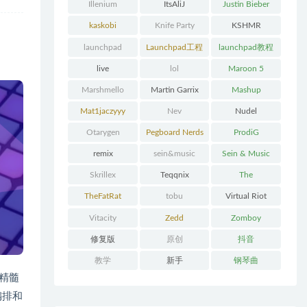
Illenium
ItsAliJ
Justin Bieber
kaskobi
Knife Party
KSHMR
launchpad
Launchpad工程
launchpad教程
下载
live
lol
Maroon 5
Marshmello
Martin Garrix
Mashup
Mat1jaczyyy
Nev
Nudel
Otarygen
Pegboard Nerds
ProdiG
remix
sein&music
Sein & Music
Skrillex
Teqqnix
The
Chainsmokers
TheFatRat
tobu
Virtual Riot
Vitacity
Zedd
Zomboy
修复版
原创
抖音
教学
新手
钢琴曲
原曲精髓
编排和