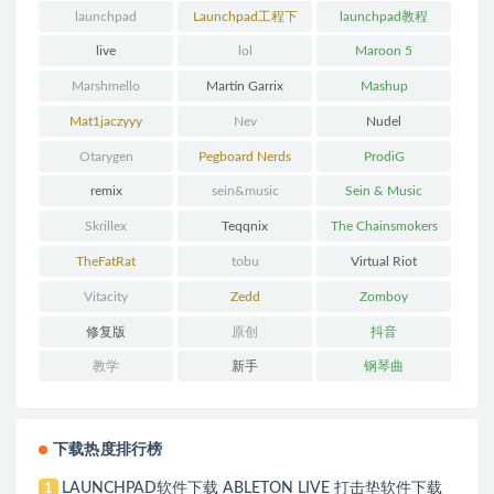
launchpad
Launchpad工程下
launchpad教程
载
live
lol
Maroon 5
Marshmello
Martin Garrix
Mashup
Mat1jaczyyy
Nev
Nudel
Otarygen
Pegboard Nerds
ProdiG
remix
sein&music
Sein & Music
Skrillex
Teqqnix
The Chainsmokers
TheFatRat
tobu
Virtual Riot
Vitacity
Zedd
Zomboy
修复版
原创
抖音
教学
新手
钢琴曲
下载热度排行榜
LAUNCHPAD软件下载 ABLETON LIVE 打击垫软件下载
1