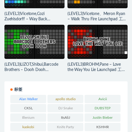
(LEVEL3)Vicetone,Cozi
(LEVEL3)Vicetone、Meron Ryan
Zuehlsdorff – Way Back
– Walk Thru Fire Launchpad 工程
Launchpad 工程下载
下载
(LEVEL3)LIZOT,Shibui,Barcode
(LEVEL3)BROHM,Pane – Love
Brothers – Dooh Dooh
the Way You Lie Launchpad 工程
Launchpad 工程下载
下载
标签
Alan Walker
apollo studio
Avicii
CKSL
DJ Snake
DUBSTEP
Illenium
ItsAliJ
Justin Bieber
kaskobi
Knife Party
KSHMR