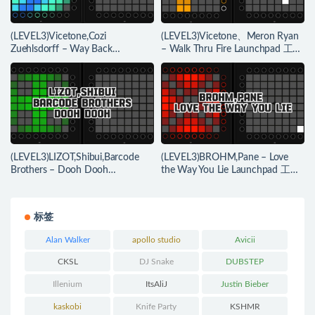
(LEVEL3)Vicetone,Cozi
(LEVEL3)Vicetone、Meron Ryan
Zuehlsdorff – Way Back
– Walk Thru Fire Launchpad 工程
Launchpad 工程下载
下载
(LEVEL3)LIZOT,Shibui,Barcode
(LEVEL3)BROHM,Pane – Love
Brothers – Dooh Dooh
the Way You Lie Launchpad 工程
Launchpad 工程下载
下载
标签
Alan Walker
apollo studio
Avicii
CKSL
DJ Snake
DUBSTEP
Illenium
ItsAliJ
Justin Bieber
kaskobi
Knife Party
KSHMR