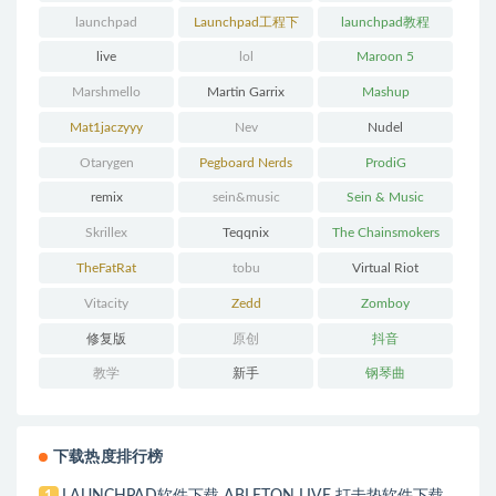
launchpad
Launchpad工程下
launchpad教程
载
live
lol
Maroon 5
Marshmello
Martin Garrix
Mashup
Mat1jaczyyy
Nev
Nudel
Otarygen
Pegboard Nerds
ProdiG
remix
sein&music
Sein & Music
Skrillex
Teqqnix
The Chainsmokers
TheFatRat
tobu
Virtual Riot
Vitacity
Zedd
Zomboy
修复版
原创
抖音
教学
新手
钢琴曲
下载热度排行榜