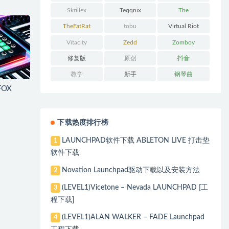
Skrillex
Teqqnix
The
Chainsmokers
TheFatRat
tobu
Virtual Riot
Vitacity
Zedd
Zomboy
修复版
原创
抖音
教学
新手
钢琴曲
FOX
下载热度排行榜
LAUNCHPAD软件下载 ABLETON LIVE 打击垫
1
软件下载
Novation Launchpad驱动下载以及安装方法
2
(LEVEL1)Vicetone – Nevada LAUNCHPAD [工
3
程下载]
(LEVEL1)ALAN WALKER – FADE Launchpad
4