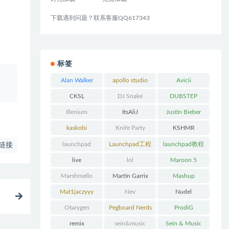
下载遇到问题？联系客服QQ617343
标签
、
Alan Walker
apollo studio
Avicii
CKSL
DJ Snake
DUBSTEP
Illenium
ItsAliJ
Justin Bieber
kaskobi
Knife Party
KSHMR
launchpad
Launchpad工程
launchpad教程
链接
下载
live
lol
Maroon 5
Marshmello
Martin Garrix
Mashup
Mat1jaczyyy
Nev
Nudel
Otarygen
Pegboard Nerds
ProdiG
remix
sein&music
Sein & Music