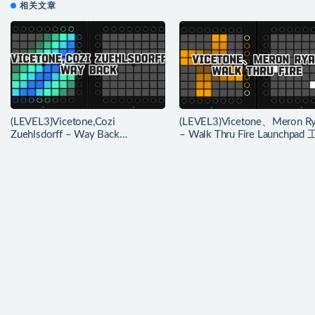
相关文章
(LEVEL3)Vicetone,Cozi
(LEVEL3)Vicetone、Meron R
Zuehlsdorff – Way Back
– Walk Thru Fire Launchpad
Launchpad 工程下载
下载