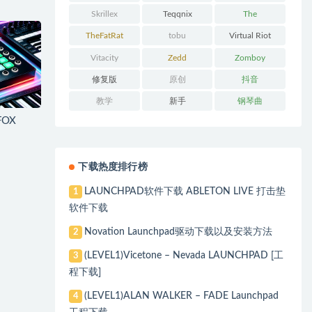
Skrillex
Teqqnix
The
Chainsmokers
TheFatRat
tobu
Virtual Riot
Vitacity
Zedd
Zomboy
修复版
原创
抖音
教学
新手
钢琴曲
FOX
下载热度排行榜
LAUNCHPAD软件下载 ABLETON LIVE 打击垫
1
软件下载
Novation Launchpad驱动下载以及安装方法
2
(LEVEL1)Vicetone – Nevada LAUNCHPAD [工
3
程下载]
(LEVEL1)ALAN WALKER – FADE Launchpad
4