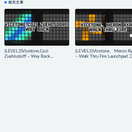
相关文章
(LEVEL3)Vicetone,Cozi
(LEVEL3)Vicetone、Meron R
Zuehlsdorff – Way Back
– Walk Thru Fire Launchpad
Launchpad 工程下载
下载