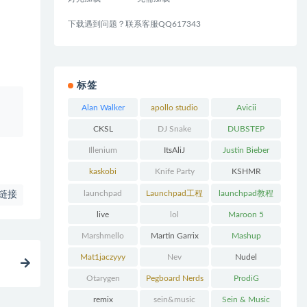
下载遇到问题？联系客服QQ617343
标签
、
Alan Walker
apollo studio
Avicii
CKSL
DJ Snake
DUBSTEP
Illenium
ItsAliJ
Justin Bieber
kaskobi
Knife Party
KSHMR
launchpad
Launchpad工程
launchpad教程
链接
下载
live
lol
Maroon 5
Marshmello
Martin Garrix
Mashup
Mat1jaczyyy
Nev
Nudel
Otarygen
Pegboard Nerds
ProdiG
remix
sein&music
Sein & Music