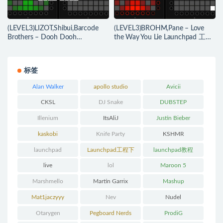
(LEVEL3)LIZOT,Shibui,Barcode
(LEVEL3)BROHM,Pane – Love
Brothers – Dooh Dooh
the Way You Lie Launchpad 工程
Launchpad 工程下载
下载
标签
Alan Walker
apollo studio
Avicii
CKSL
DJ Snake
DUBSTEP
Illenium
ItsAliJ
Justin Bieber
kaskobi
Knife Party
KSHMR
launchpad
Launchpad工程下
launchpad教程
载
live
lol
Maroon 5
Marshmello
Martin Garrix
Mashup
Mat1jaczyyy
Nev
Nudel
Otarygen
Pegboard Nerds
ProdiG