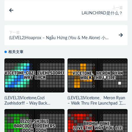
上一篇
LAUNCHPAD是什么？
下一篇
(LEVEL2)Hoaprox – Ngẫu Hứng (You & Me Alone) 小
尾巴&小陌 Launchpad [工程下载]
相关文章
(LEVEL3)Vicetone,Cozi
(LEVEL3)Vicetone、Meron Ryan
Zuehlsdorff – Way Back
– Walk Thru Fire Launchpad 工程
Launchpad 工程下载
下载