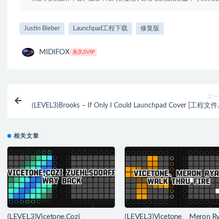
Justin Bieber
Launchpad工程下载
修复版
MIDIFOX
永久SVIP
上一
(LEVEL3)Brooks – If Only I Could Launchpad Cover [工程文件下
相关文章
(LEVEL3)Vicetone,Cozi
(LEVEL3)Vicetone、Meron R