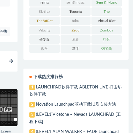
remix
sein&music
Sein & Music
Skrillex
Teqqnix
The
Chainsmokers
TheFatRat
tobu
Virtual Riot
Vitacity
Zedd
Zomboy
链接
修复版
原创
抖音
教学
新手
钢琴曲
下载热度排行榜
LAUNCHPAD软件下载 ABLETON LIVE 打击垫
1
软件下载
Novation Launchpad驱动下载以及安装方法
2
(LEVEL1)Vicetone – Nevada LAUNCHPAD [工
3
程下载]
 Love
(LEVEL1)ALAN WALKER – FADE Launchpad
4