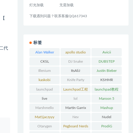
灯光加载
无需加载
下载遇到问题？联系客服QQ617343
】【
标签
 二代
Alan Walker
apollo studio
Avicii
CKSL
DJ Snake
DUBSTEP
Illenium
ItsAliJ
Justin Bieber
kaskobi
Knife Party
KSHMR
launchpad
Launchpad工程
launchpad教程
下载
live
lol
Maroon 5
Marshmello
Martin Garrix
Mashup
Mat1jaczyyy
Nev
Nudel
、
Otarygen
Pegboard Nerds
ProdiG