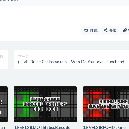
收藏
海报
篇
下一篇
(LEVEL3)The Chainsmokers – Who Do You Love Launchpad
载]
Cover [工程文件下载]
yan
(LEVEL3)LIZOT,Shibui,Barcode
(LEVEL3)BROHM,Pane –