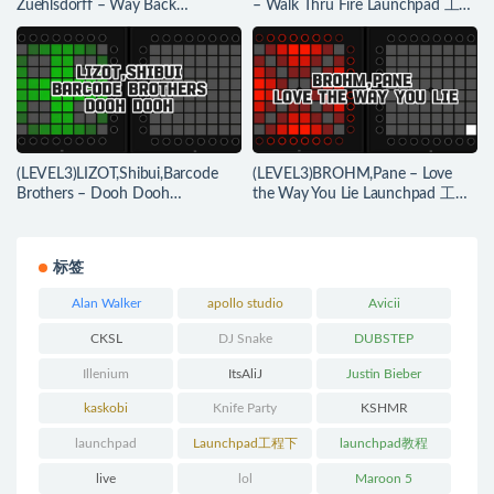
Zuehlsdorff – Way Back
– Walk Thru Fire Launchpad 工程
Launchpad 工程下载
下载
(LEVEL3)LIZOT,Shibui,Barcode
(LEVEL3)BROHM,Pane – Love
Brothers – Dooh Dooh
the Way You Lie Launchpad 工程
Launchpad 工程下载
下载
标签
Alan Walker
apollo studio
Avicii
CKSL
DJ Snake
DUBSTEP
Illenium
ItsAliJ
Justin Bieber
kaskobi
Knife Party
KSHMR
launchpad
Launchpad工程下
launchpad教程
载
live
lol
Maroon 5