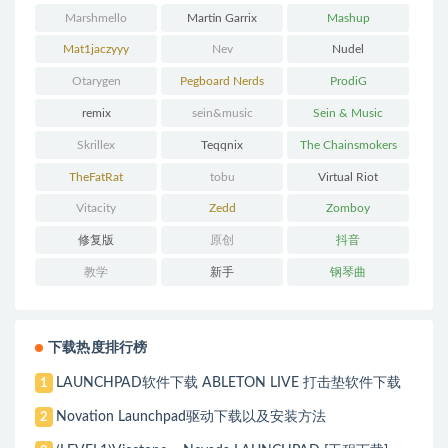
Marshmello
Martin Garrix
Mashup
Mat1jaczyyy
Nev
Nudel
Otarygen
Pegboard Nerds
ProdiG
remix
sein&music
Sein & Music
Skrillex
Teqqnix
The Chainsmokers
TheFatRat
tobu
Virtual Riot
Vitacity
Zedd
Zomboy
修复版
原创
抖音
教学
新手
钢琴曲
下载热度排行榜
LAUNCHPAD软件下载 ABLETON LIVE 打击垫软件下载
1
Novation Launchpad驱动下载以及安装方法
2