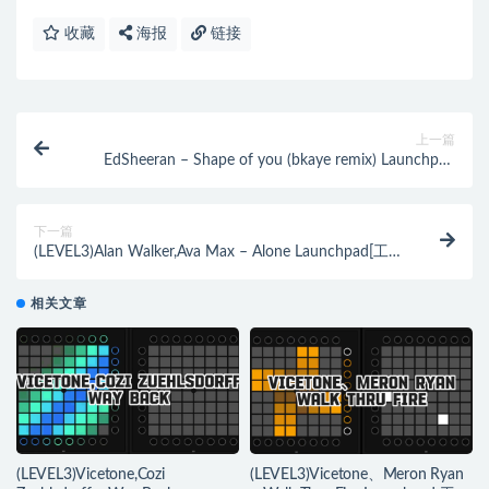
收藏
海报
链接
上一篇
EdSheeran – Shape of you (bkaye remix) Launchpad
Cover
下一篇
(LEVEL3)Alan Walker,Ava Max – Alone Launchpad[工程
下载]
相关文章
(LEVEL3)Vicetone,Cozi
(LEVEL3)Vicetone、Meron Ryan