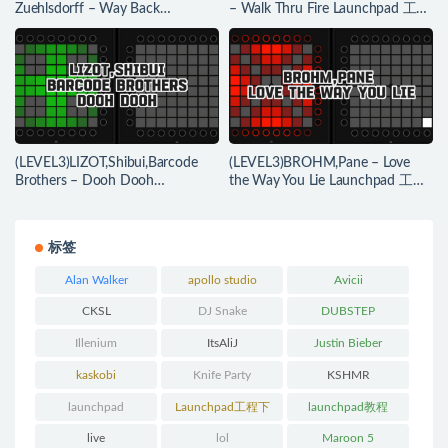
Zuehlsdorff – Way Back
– Walk Thru Fire Launchpad 工程
Launchpad 工程下载
下载
(LEVEL3)LIZOT,Shibui,Barcode
(LEVEL3)BROHM,Pane – Love
Brothers – Dooh Dooh
the Way You Lie Launchpad 工程
Launchpad 工程下载
下载
标签
Alan Walker
apollo studio
Avicii
CKSL
DJ Snake
DUBSTEP
Illenium
ItsAliJ
Justin Bieber
kaskobi
Knife Party
KSHMR
launchpad
Launchpad工程下
launchpad教程
载
live
lol
Maroon 5