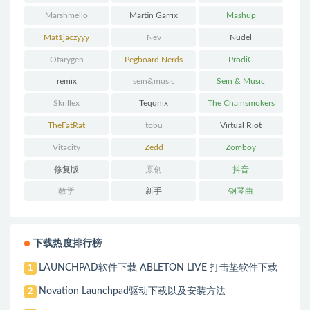
Marshmello
Martin Garrix
Mashup
Mat1jaczyyy
Nev
Nudel
Otarygen
Pegboard Nerds
ProdiG
remix
sein&music
Sein & Music
Skrillex
Teqqnix
The Chainsmokers
TheFatRat
tobu
Virtual Riot
Vitacity
Zedd
Zomboy
修复版
原创
抖音
教学
新手
钢琴曲
下载热度排行榜
LAUNCHPAD软件下载 ABLETON LIVE 打击垫软件下载
1
Novation Launchpad驱动下载以及安装方法
2