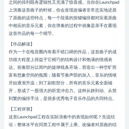
之间的排列既有逻辑性又充满了惊喜感。当你在Launchpad
上演奏这首曲子的时候，你会发现改编者非常忠实地还原
了原曲的这些特点，每一个段落的按键编排都对应着原曲
中相应的音乐元素，你在弹奏的过程中就像是亲手在重现
这首作品的每一个细节。
【作品解读】
作为一个在电音圈内有着不错口碑的作品，这首曲子的成
功很大程度上得益于它精巧的结构设计和饱满的情感表
达。前奏部分以简约的旋律线条开场，营造出一种空旷而
富有想象空间的氛围；随着节奏声部的加入，音乐的情绪
开始逐渐升温；到了副歌部分，所有的音乐元素全面铺
开，形成了一股强大的听觉冲击力。这种从静到动、从简
到繁的编排手法，是很多优秀电子音乐作品的共同特点。
【工程评测】
这首Launchpad工程在实际演奏中的表现如何呢？先说结
论：整体水平在同类工程中属于上乘。改编者对原曲的结