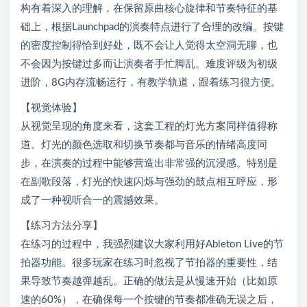
构有着深入的理解，在保留原曲核心旋律和节奏特征的基
础上，根据Launchpad的演奏特点进行了合理的改编。按键
的密度控制得恰到好处，既不会让人觉得太空洞无聊，也
不会因为按键过多而让演奏者手忙脚乱。难度评级为初级
进阶，8G内存流畅运行，有教学轨道，跟着练习很方便。
【视觉体验】
从视觉呈现的角度来看，这套工程的灯光方案同样值得称
道。灯光的颜色选取和切换节奏都与音乐的情绪高度同
步，在演奏的过程中能够营造出非常强的沉浸感。特别是
在副歌段落，灯光的快速闪烁与强劲的鼓点相互呼应，形
成了一种视听合一的震撼效果。
【练习方法分享】
在练习的过程中，我强烈建议大家利用好Ableton Live的节
拍器功能。很多玩家在练习时忽视了节拍器的重要性，结
果导致节奏越弹越乱。正确的做法是从慢速开始（比如原
速的60%），在确保每一个按键的节奏都准确无误之后，