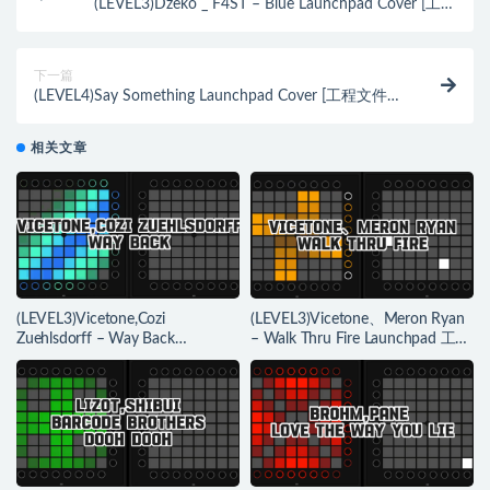
(LEVEL3)Dzeko _ F4ST – Blue Launchpad Cover [工程
文件下载]
下一篇
(LEVEL4)Say Something Launchpad Cover [工程文件下
载]
相关文章
(LEVEL3)Vicetone,Cozi
(LEVEL3)Vicetone、Meron Ryan
Zuehlsdorff – Way Back
– Walk Thru Fire Launchpad 工程
Launchpad 工程下载
下载