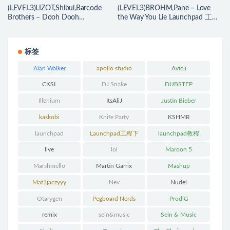
(LEVEL3)LIZOT,Shibui,Barcode
(LEVEL3)BROHM,Pane – Love
Brothers – Dooh Dooh
the Way You Lie Launchpad 工程
Launchpad 工程下载
下载
标签
Alan Walker
apollo studio
Avicii
CKSL
DJ Snake
DUBSTEP
Illenium
ItsAliJ
Justin Bieber
kaskobi
Knife Party
KSHMR
launchpad
Launchpad工程下
launchpad教程
载
live
lol
Maroon 5
Marshmello
Martin Garrix
Mashup
Mat1jaczyyy
Nev
Nudel
Otarygen
Pegboard Nerds
ProdiG
remix
sein&music
Sein & Music