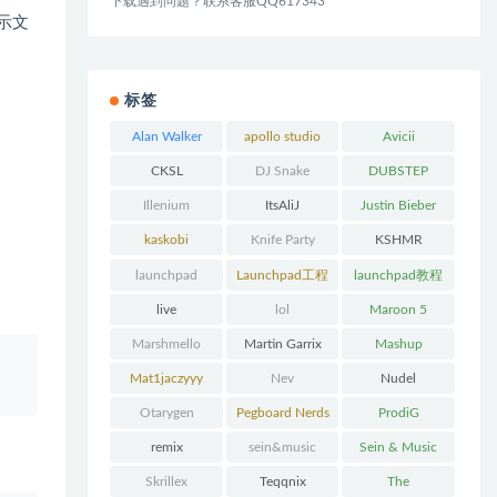
下载遇到问题？联系客服QQ617343
示文
标签
Alan Walker
apollo studio
Avicii
CKSL
DJ Snake
DUBSTEP
Illenium
ItsAliJ
Justin Bieber
kaskobi
Knife Party
KSHMR
launchpad
Launchpad工程
launchpad教程
下载
live
lol
Maroon 5
Marshmello
Martin Garrix
Mashup
、
Mat1jaczyyy
Nev
Nudel
Otarygen
Pegboard Nerds
ProdiG
remix
sein&music
Sein & Music
Skrillex
Teqqnix
The