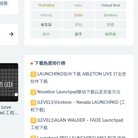
链接
Chainsmokers
TheFatRat
tobu
Virtual Riot
Vitacity
Zedd
Zomboy
修复版
原创
抖音
教学
新手
钢琴曲
下载热度排行榜
LAUNCHPAD软件下载 ABLETON LIVE 打击垫
1
软件下载
Novation Launchpad驱动下载以及安装方法
2
(LEVEL1)Vicetone – Nevada LAUNCHPAD [工
3
 Love
程下载]
hpad 工程
(LEVEL1)ALAN WALKER – FADE Launchpad
4
工程下载