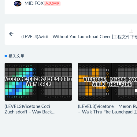
MIDIFOX
永久SVIP
上一
(LEVEL4)Avicii – Without You Launchpad Cover [工程文件下
相关文章
(LEVEL3)Vicetone,Cozi
(LEVEL3)Vicetone、Meron R
Zuehlsdorff – Way Back
– Walk Thru Fire Launchpad
Launchpad 工程下载
下载