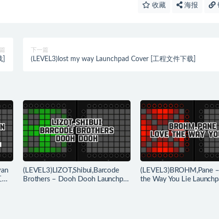
收藏
海报
篇
下一篇
载]
(LEVEL3)lost my way Launchpad Cover [工程文件下载]
yan
(LEVEL3)LIZOT,Shibui,Barcode
(LEVEL3)BROHM,Pane –
 工程
Brothers – Dooh Dooh Launchpad
the Way You Lie Launc
工程下载
下载