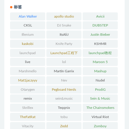
标签
Alan Walker
apollo studio
Avicii
CKSL
DJ Snake
DUBSTEP
Illenium
ItsAliJ
Justin Bieber
kaskobi
Knife Party
KSHMR
launchpad
Launchpad工程下
launchpad教程
载
live
lol
Maroon 5
Marshmello
Martin Garrix
Mashup
Mat1jaczyyy
Nev
Nudel
Otarygen
Pegboard Nerds
ProdiG
remix
sein&music
Sein & Music
Skrillex
Teqqnix
The Chainsmokers
TheFatRat
tobu
Virtual Riot
Vitacity
Zedd
Zomboy