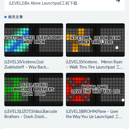
(LEVEL2)Be Alone Launchpad工程下载
相关文章
(LEVEL3)Vicetone,Cozi
(LEVEL3)Vicetone、Meron Ryan
Zuehlsdorff – Way Back
– Walk Thru Fire Launchpad 工程
Launchpad 工程下载
下载
(LEVEL3)LIZOT,Shibui,Barcode
(LEVEL3)BROHM,Pane – Love
Brothers – Dooh Dooh
the Way You Lie Launchpad 工程
Launchpad 工程下载
下载