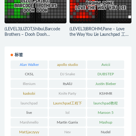
(LEVEL3)LIZOT,Shibui,Barcode
(LEVEL3)BROHM,Pane – Love
Brothers – Dooh Dooh
the Way You Lie Launchpad 工程
Launchpad 工程下载
下载
标签
Alan Walker
apollo studio
Avicii
CKSL
DJ Snake
DUBSTEP
Illenium
ItsAliJ
Justin Bieber
kaskobi
Knife Party
KSHMR
launchpad
Launchpad工程下
launchpad教程
载
live
lol
Maroon 5
Marshmello
Martin Garrix
Mashup
Mat1jaczyyy
Nev
Nudel