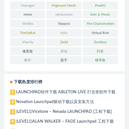
Otarygen
Pegboard Nerds
ProdiG
remix
sein&music
Sein & Music
Skrillex
Teqqnix
The Chainsmokers
TheFatRat
tobu
Virtual Riot
Vitacity
Zedd
Zomboy
修复版
原创
抖音
教学
新手
钢琴曲
下载热度排行榜
LAUNCHPAD软件下载 ABLETON LIVE 打击垫软件下载
1
Novation Launchpad驱动下载以及安装方法
2
(LEVEL1)Vicetone – Nevada LAUNCHPAD [工程下载]
3
(LEVEL1)ALAN WALKER – FADE Launchpad 工程下载
4