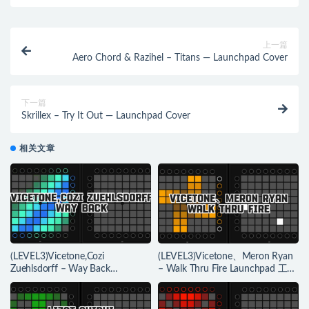
上一篇
Aero Chord & Razihel – Titans — Launchpad Cover
下一篇
Skrillex – Try It Out — Launchpad Cover
相关文章
(LEVEL3)Vicetone,Cozi
(LEVEL3)Vicetone、Meron Ryan
Zuehlsdorff – Way Back
– Walk Thru Fire Launchpad 工程
Launchpad 工程下载
下载