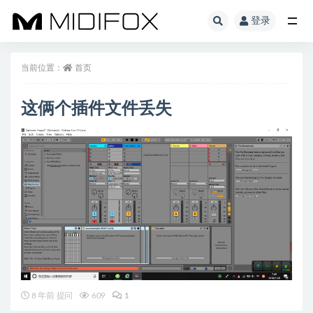
登录
全部
当前位置：
首页
这俩个插件文件丢失
8 年前 提问
609
1