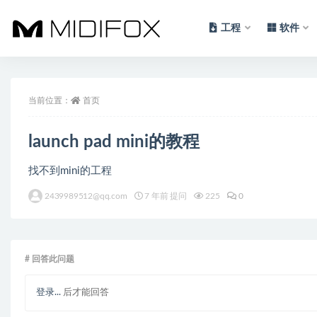
工程
软件
全部
当前位置：
首页
launch pad mini的教程
找不到mini的工程
2439989512@qq.com
7 年前 提问
225
0
# 回答此问题
登录...
后才能回答