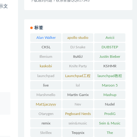
下载遇到问题？联系客服QQ617343
示文
标签
Alan Walker
apollo studio
Avicii
CKSL
DJ Snake
DUBSTEP
Illenium
ItsAliJ
Justin Bieber
kaskobi
Knife Party
KSHMR
launchpad
Launchpad工程
launchpad教程
下载
live
lol
Maroon 5
Marshmello
Martin Garrix
Mashup
、
Mat1jaczyyy
Nev
Nudel
Otarygen
Pegboard Nerds
ProdiG
remix
sein&music
Sein & Music
Skrillex
Teqqnix
The