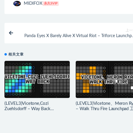
MIDIFOX
永久SVIP
上一
Panda Eyes X Barely Alive X Virtual Riot – Triforce Launchp
Cover [工程文件下
相关文章
(LEVEL3)Vicetone,Cozi
(LEVEL3)Vicetone、Meron R
Zuehlsdorff – Way Back
– Walk Thru Fire Launchpad
Launchpad 工程下载
下载