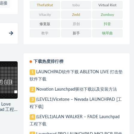
链接
Chainsmokers
TheFatRat
tobu
Virtual Riot
Vitacity
Zedd
Zomboy
修复版
原创
抖音
教学
新手
钢琴曲
下载热度排行榜
LAUNCHPAD软件下载 ABLETON LIVE 打击垫
1
软件下载
Novation Launchpad驱动下载以及安装方法
2
(LEVEL1)Vicetone – Nevada LAUNCHPAD [工
3
 Love
程下载]
hpad 工程
(LEVEL1)ALAN WALKER – FADE Launchpad
4
工程下载