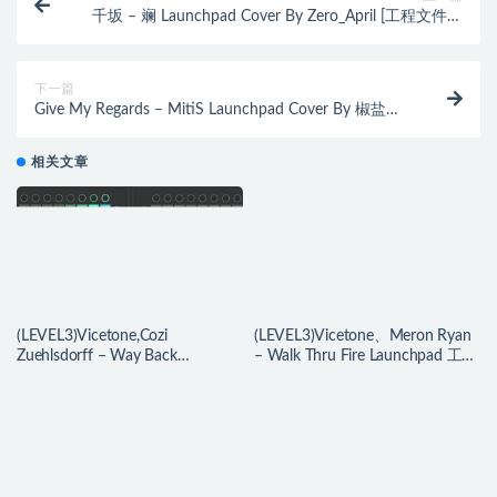
千坂 – 斓 Launchpad Cover By Zero_April [工程文件下
载]
下一篇
Give My Regards – MitiS Launchpad Cover By 椒盐菠
萝 [工程文件下载]
相关文章
(LEVEL3)Vicetone,Cozi
(LEVEL3)Vicetone、Meron Ryan
Zuehlsdorff – Way Back
– Walk Thru Fire Launchpad 工程
Launchpad 工程下载
下载