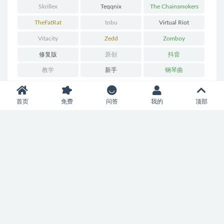
Skrillex
Teqqnix
The Chainsmokers
TheFatRat
tobu
Virtual Riot
Vitacity
Zedd
Zomboy
修复版
原创
抖音
教学
新手
钢琴曲
首页
免费
问答
我的
顶部
下载热度排行榜
LAUNCHPAD软件下载 ABLETON LIVE 打击垫软件下载
1
Novation Launchpad驱动下载以及安装方法
2
(LEVEL1)Vicetone – Nevada LAUNCHPAD [工程下载]
3
(LEVEL1)ALAN WALKER – FADE Launchpad 工程下载
4
Launchpad PRO LAUNCHPAD MK2 RGB 固件刷机升级
5
教程