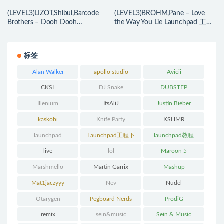
(LEVEL3)LIZOT,Shibui,Barcode
(LEVEL3)BROHM,Pane – Love
Brothers – Dooh Dooh
the Way You Lie Launchpad 工程
Launchpad 工程下载
下载
标签
Alan Walker
apollo studio
Avicii
CKSL
DJ Snake
DUBSTEP
Illenium
ItsAliJ
Justin Bieber
kaskobi
Knife Party
KSHMR
launchpad
Launchpad工程下
launchpad教程
载
live
lol
Maroon 5
Marshmello
Martin Garrix
Mashup
Mat1jaczyyy
Nev
Nudel
Otarygen
Pegboard Nerds
ProdiG
remix
sein&music
Sein & Music