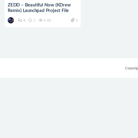
ZEDD – Beautiful Now (KDrew
Remix) Launchpad Project File
4
2
4.3K
5
Copyri