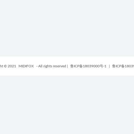
ght © 2021
MIDIFOX
- All rights reserved
|
鲁ICP备18039000号-1
|
鲁ICP备1803