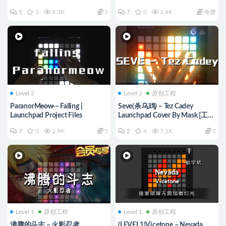
载]
5
3
8.3K
5
7
0
3.4K
免费
Level 2
Level 2
原创工程
ParanorM̶e̶o̶w̶ – Falling |
Seve(杀乌鸡) – Tez Cadey
Launchpad Project Files
Launchpad Cover By Mask [工程
文件下载]
7
0
2.9K
5
2
4
7.1K
5
Level 1
原创工程
Level 1
原创工程
沸腾的斗志 – 火影忍者
(LEVEL1)Vicetone – Nevada