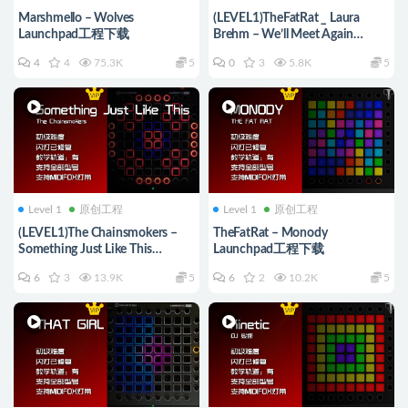
Marshmello – Wolves
(LEVEL1)TheFatRat _ Laura
Launchpad工程下载
Brehm – We’ll Meet Again
Launchpad工程下载
4
4
75.3K
5
0
3
5.8K
5
Level 1
原创工程
Level 1
原创工程
(LEVEL1)The Chainsmokers –
TheFatRat – Monody
Something Just Like This
Launchpad工程下载
Launchpad Cover [工程文件下
6
3
13.9K
5
6
2
10.2K
5
载]