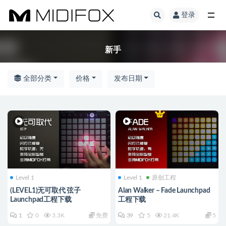
登录
全部
新手
全部分类
价格
发布日期
Level 1
Level 1
原创工程
(LEVEL1)无可取代 弦子
Alan Walker – Fade Launchpad
Launchpad工程下载
工程下载
1
0
3.3K
免费
39
5
21.4K
5