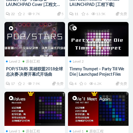
LAUNCHPAD Cover [工程文件
LAUNCHPAD [工程下载]
下载]
22
2
9.7K
5
11
6
13.5K
免费
Level 2
原创工程
Level 2
POP/STARS 英雄联盟2018全球
Timmy Trumpet – Party Till We
总决赛·决赛开幕式开场曲
Die | Launchpad Project Files
17
2
7.9K
免费
4
0
6.2K
免费
Level 1
原创工程
Level 1
原创工程