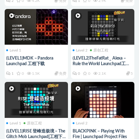
2
0
4.2K
免费
1
0
2.9K
免费
Level 1
Level 2
原创工程
(LEVEL1)MDK – Pandora
(LEVEL2)TheFatRat _ Alexa –
Launchpad 工程下载
Rule the World Launchpad工程
下载
1
0
1.5K
免费
0
0
2.1K
5
Level 1
原创工程
Level 2
(LEVEL1)RISE 登峰造极境 – The
BLACKPINK – Playing With
Glitch Mob Launchpad[工程下
Fire | Launchpad Project Files