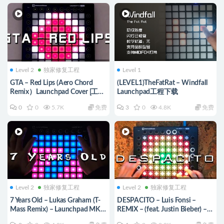
Level 2
独家修复工程
Level 1
GTA – Red Lips (Aero Chord
(LEVEL1)TheFatRat – Windfall
Remix）Launchpad Cover [工程
Launchpad工程下载
文件下载]
0
0
5.7K
免费
3
0
4.8K
免费
Level 2
独家修复工程
Level 2
独家修复工程
7 Years Old – Lukas Graham (T-
DESPACITO – Luis Fonsi –
Mass Remix) – Launchpad MK2
REMIX – (feat. Justin Bieber) –
Cover
[Launchpad Pro Cover]