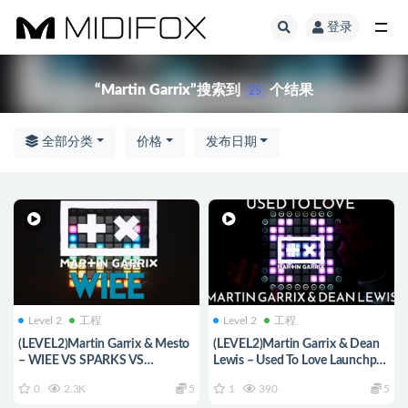
登录
全部
“Martin Garrix”搜索到
个结果
25
全部分类
价格
发布日期
Level 2
工程
Level 2
工程
(LEVEL2)Martin Garrix & Mesto
(LEVEL2)Martin Garrix & Dean
– WIEE VS SPARKS VS
Lewis – Used To Love Launchpad
RUNAWAY Launchpad工程下载
工程下载
0
2.3K
5
1
390
5