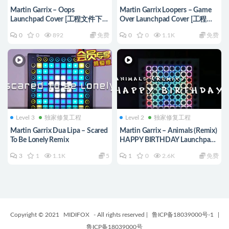
Martin Garrix – Oops
Martin Garrix Loopers – Game
Launchpad Cover [工程文件下
Over Launchpad Cover [工程文
载]
件下载]
0
0
892
免费
0
0
1.1K
免费
Level 3
独家修复工程
Level 2
独家修复工程
Martin Garrix Dua Lipa – Scared
Martin Garrix – Animals (Remix)
To Be Lonely Remix
HAPPY BIRTHDAY Launchpad
Cover+project file
3
1
1.1K
5
1
0
2.6K
免费
Copyright © 2021
MIDIFOX
- All rights reserved
|
鲁ICP备18039000号-1
|
鲁ICP备18039000号