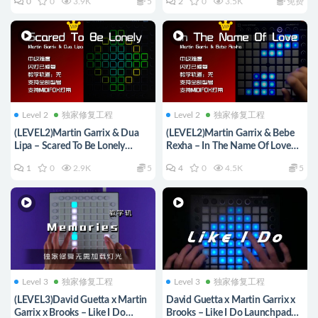
0
0
3.9K
5
2
0
3.5K
免费
Level 2
独家修复工程
Level 2
独家修复工程
(LEVEL2)Martin Garrix & Dua
(LEVEL2)Martin Garrix & Bebe
Lipa – Scared To Be Lonely
Rexha – In The Name Of Love
Launchpad工程下载
Launchpad工程下载
1
0
2.9K
5
4
0
4.5K
5
Level 3
独家修复工程
Level 3
独家修复工程
(LEVEL3)David Guetta x Martin
David Guetta x Martin Garrix x
Garrix x Brooks – Like I Do
Brooks – Like I Do Launchpad