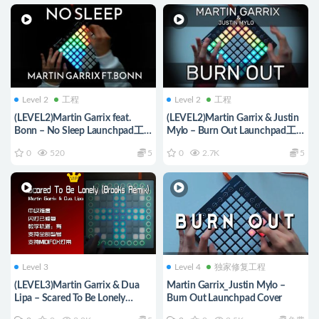
Level 2
工程
Level 2
工程
(LEVEL2)Martin Garrix feat.
(LEVEL2)Martin Garrix & Justin
Bonn – No Sleep Launchpad工
Mylo – Burn Out Launchpad工
程下载
程下载
0
520
5
0
2.7K
5
Level 3
Level 4
独家修复工程
(LEVEL3)Martin Garrix & Dua
Martin Garrix_Justin Mylo –
Lipa – Scared To Be Lonely
Burn Out Launchpad Cover
(Brooks Remix)